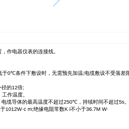
置，作电器仪表的连接线。
低于
0
℃
条件下敷设时，无需预先加温
;
电缆敷设不受落差
外径的
12
倍
;
。工作温度。
，电缆导体的最高温度不超过
250
℃
，持续时间不超过
5s
低于
1012W·c m;
绝缘电阻常数
K i
不小于
36.7M W·