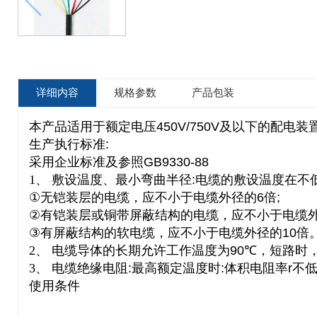
详细内容
规格参数
产品包装
本产品适用于额定电压
450V/750V
及以下的配电装
生产执行标准
:
采用企业标准及参照
GB9330-88
1
、
敷设温度、最小弯曲半径
:
电缆的敷设温度在不
①
无铠装层的电缆，应不小于电缆外径的
6
倍
;
②
有铠装层或铜带屏蔽结构的电缆，应不小于电缆
③
有屏蔽结构的软电缆，应不小于电缆外径的
10
倍
2
、
电缆导体的长期允许工作温度为
90
℃
，短路时
3
、
电缆绝缘电阻
:
最高额定温度时
:
体积电阻率
r
不
使用条件